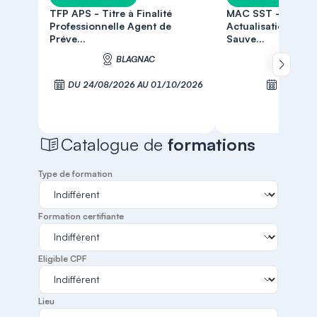
TFP APS - Titre à Finalité
MAC SST - Maintie
Professionnelle Agent de
Actualisation des
Préve...
Sauve...
BLAGNAC
BLAG
Défiler 
DU 24/08/2026 AU 01/10/2026
LE 24/0
S'inscrire
S'inscr
Catalogue de
formations
Type de formation
Formation certifiante
Eligible CPF
Lieu