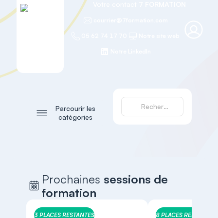
Votre contact
7 FORMATION
courrier@7formation.com
05 62 74 17 70
Notre site web
Notre LinkedIn
Parcourir les
catégories
Prochaines
sessions de
formation
3 PLACES RESTANTES
8 PLACES RESTANTES